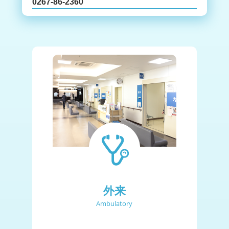
0267-86-2360
外来
Ambulatory