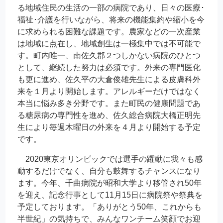
る地域住民の生活の一部の病院であり、日々の医療･
福祉･介護を行いながら、将来の機能集約や縮小を今
に求められる困難な課題です。農家などの一次産業
は地域に点在し、地域創生は一極集中では不可能で
す。町内唯一、南佐久郡２つしかない病院のひとつ
として、継続した努力は必須です。外来の専門医化
も更に進め、佐久平の大倉俊雄先生による皮膚科外
来を１月より開始します。アレルギーだけではなく
本当に悩み多き分野です。また町民の健康問題であ
る糖尿病の専門性を進め、佐久総合病院大橋正明先
生により毎週木曜日の外来を４月より開始する予定
です。
2020東京オリンピックでは選手の躍動に我々も感
動するだけでなく、自分も鼓舞するチャンスになり
ます。今年、千曲病院が昭和大学より移管され50年
を迎え、記念行事として11月15日に病院祭や祭典を
予定しております。「ありがとう50年、これからも
半世紀」の気持ちで、みんなワンチーム笑顔でお迎