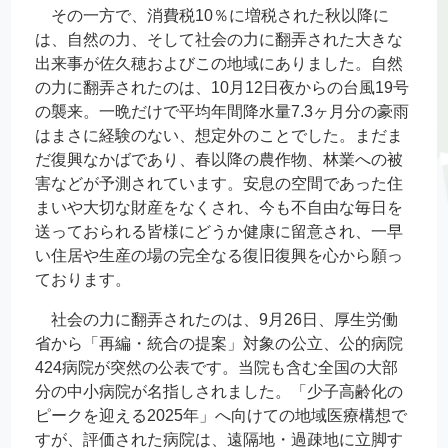
その一方で、消費税10％に増税された秋以降に
は、自然の力、そして社会の力に翻弄された大きな
出来事が佐久穂およびこの地域にありました。自然
の力に翻弄されたのは、10月12日夜からの台風19号
の襲来。一晩だけで平均年間降水量7.3ヶ月分の豪雨
はまさに経験のない、想定外のことでした。まだま
だ復興なかばであり、春以降の農作物、林業への被
害などが予測されています。安息の空間であった住
まいや大切な財産をなくされ、今も不自由な毎日を
送っておられる皆様にどうか健康に留意され、一早
い住居や生産の場の完全なる復旧復興を心から願っ
ております。
社会の力に翻弄されたのは、9月26日、厚生労働
省から「再編・統合の提案」対象の公立、公的病院
424病院が突然の公表です。当院も含む全国の大部
分の中小病院が名指しされました。「少子高齢化の
ピークを迎える2025年」へ向けての地域医療構想で
すが、評価された病院は、遠隔地・過疎地に立脚す