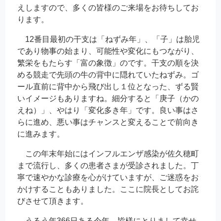
えしますので、多くの皆様のご来場をお待ちしてお
ります。
12番目最初の干支は「ねずみ年」、「子」は胎児
であり物事の始まり、可能性や変化にもつながり、
繁栄をもたらす「富の象徴」のです。干支の順を決
める競走で先頭の牛の背中に隠れていたねずみ。ゴ
ール直前に背中から飛び出し１位となった、ずる賢
いイメージもありますね。細分すると「庚子（かの
えね）」、やはり「変化多き年」です。良い事はさ
らに進め、悪い事はチャンスと変えることで前向き
に進みます。
この年末年始にはインフルエンザ感染が佐久穂町
まで流行し、多くの患者さまが受診されました。丁
寧で速やかな診療を心がけていますが、ご迷惑をお
かけすることもありました。ここに院長としてお詫
びさせて頂きます。
うるう年366日ある今年、皆様にとりまして幸せ