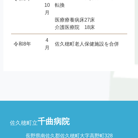
10
転換
月
医療療養病床27床
介護医療院 18床
4
令和8年
佐久穂町老人保健施設を合併
月
千曲病院
佐久穂町立
長野県南佐久郡佐久穂町大字高野町328