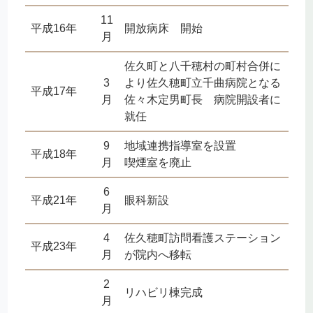
11
平成16年
開放病床 開始
月
佐久町と八千穂村の町村合併に
3
より佐久穂町立千曲病院となる
平成17年
月
佐々木定男町長 病院開設者に
就任
9
地域連携指導室を設置
平成18年
月
喫煙室を廃止
6
平成21年
眼科新設
月
4
佐久穂町訪問看護ステーション
平成23年
月
が院内へ移転
2
リハビリ棟完成
月