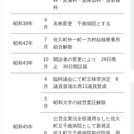
科・皮膚科・泌尿器科・放射線
科
4
昭和38年
名称変更 千曲病院とする
月
7
佐久町外一町一力村結核療養所
昭和42年
月
組合解散
10
開設者の変更により 29日廃
昭和43年
月
止 30日開設届
4
臨時議会にて町立移管決定 8
月
議員退場出席11議員賛成
5
昭和大学の経営委託解除
月
公営企業法全部適用をした佐久
町立千曲病院として新発足
昭和45年
6
佐久町立千曲病院初代院長 雨