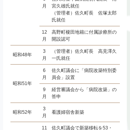
月
宮久雄氏就任
（管理者）佐久町長 佐塚太郎
氏就任
12
高野町榎田地籍に付属診療所の
月
開設認可
3
（管理者）佐久町長 高見澤久
昭和48年
月
一氏就任
6
佐久町議会に「病院改築特別委
月
員会」設置
昭和51年
9
経営審議会から「病院改築」の
月
答申
3
昭和52年
看護婦宿舎新築
月
11
佐久町議会で新築移転を53・