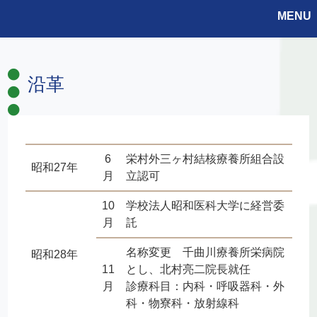
MENU
沿革
6
栄村外三ヶ村結核療養所組合設
昭和27年
月
立認可
10
学校法人昭和医科大学に経営委
月
託
名称変更 千曲川療養所栄病院
昭和28年
11
とし、北村亮二院長就任
月
診療科目：内科・呼吸器科・外
科・物寮科・放射線科