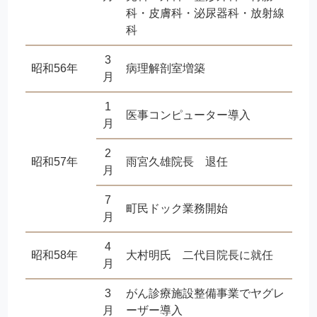
科・皮膚科・泌尿器科・放射線
科
3
昭和56年
病理解剖室増築
月
1
医事コンピューター導入
月
2
昭和57年
雨宮久雄院長 退任
月
7
町民ドック業務開始
月
4
昭和58年
大村明氏 二代目院長に就任
月
3
がん診療施設整備事業でヤグレ
月
ーザー導入