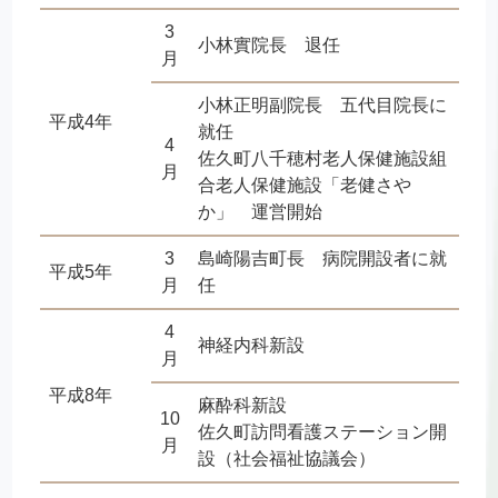
3
小林實院長 退任
月
小林正明副院長 五代目院長に
平成4年
就任
4
佐久町八千穂村老人保健施設組
月
合老人保健施設「老健さや
か」 運営開始
3
島崎陽吉町長 病院開設者に就
平成5年
月
任
4
神経内科新設
月
平成8年
麻酔科新設
10
佐久町訪問看護ステーション開
月
設（社会福祉協議会）