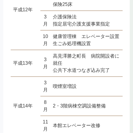
保険25床
平成12年
3
介護保険法
月
指定居宅介護支援事業指定
10
健康管理棟 エレベーター設置
月
生ごみ処理機設置
高見澤勝之町長 病院開設者に
3
平成13年
就任
月
公共下水道つなぎ込み完了
3
喫煙室増設
月
8
平成14年
2・3階病棟空調設備整備
月
11
本館エレベーター改修
月