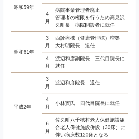
昭和59年
病院事業管理者廃止
4
管理者の権限を行うため高見沢
月
久町長 病院開設者に就任
3
西診療棟（健康管理棟）増築
月
大村明院長 退任
昭和61年
4
渡辺和彦副院長 三代目院長に
月
就任
3
渡辺和彦院長 退任
月
4
小林實氏 四代目院長に就任
平成2年
月
佐久町八千穂村老人保健施設組
6
合老人保健施設併設（30床）に
月
伴い病床数120床となる