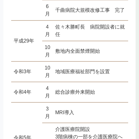
6
千曲病院大規模改修工事 完了
月
4
佐々木勝町長 病院開設者に就
月
任
平成29年
10
敷地内全面禁煙開始
月
10
令和3年
地域医療福祉部門を設置
月
4
令和4年
総合診療外来開始
月
3
MRI導入
月
介護医療院開設
3階病棟の一部を介護医療院へ
令和5年