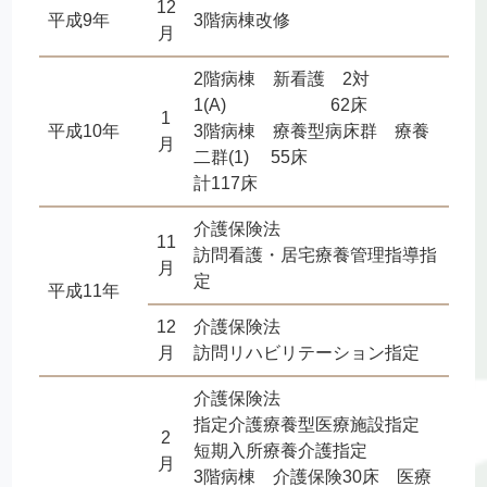
12
平成9年
3階病棟改修
月
2階病棟 新看護 2対
1(A) 62床
1
平成10年
3階病棟 療養型病床群 療養
月
二群(1) 55床
計117床
介護保険法
11
訪問看護・居宅療養管理指導指
月
定
平成11年
12
介護保険法
月
訪問リハビリテーション指定
介護保険法
指定介護療養型医療施設指定
2
短期入所療養介護指定
月
3階病棟 介護保険30床 医療