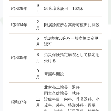
9
昭和29年
56床増床認可 162床
月
2
昭和34年
附属診療所を高野町榎田に開設
月
6
第1病棟53床を一般病棟に変更
月
認可
8
労災保険指定病院として指定を
昭和35年
月
受ける
9
胃腸科開設
月
北村亮二院長 退任
雨宮久雄院長 就任
11
診療科目：内科、呼吸器科、小
昭和37年
月
児科、外科、整形外科・胃腸