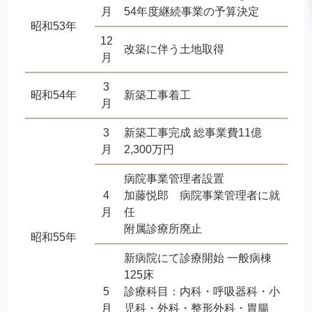
月
54年度継続事業の予算決定
昭和53年
12
改築に伴う土地取得
月
3
昭和54年
新築工事着工
月
3
新築工事完成 総事業費11億
月
2,300万円
病院事業管理者設置
4
加藤悦郎 病院事業管理者に就
月
任
附属診療所廃止
昭和55年
新病院にて診療開始 一般病棟
125床
5
診療科目：内科・呼吸器科・小
月
児科・外科・整形外科・胃腸