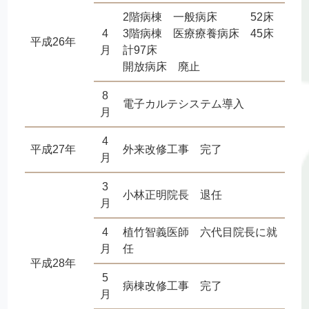
2階病棟 一般病床 52床
4
3階病棟 医療療養病床 45床
平成26年
月
計97床
開放病床 廃止
8
電子カルテシステム導入
月
4
平成27年
外来改修工事 完了
月
3
小林正明院長 退任
月
4
植竹智義医師 六代目院長に就
月
任
平成28年
5
病棟改修工事 完了
月