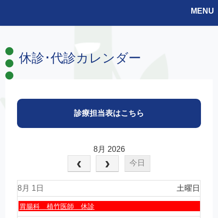
MENU
休診･代診カレンダー
診療担当表はこちら
8月 2026
今日
8月 1
土曜日
土
胃腸科 植竹医師 休診
曜