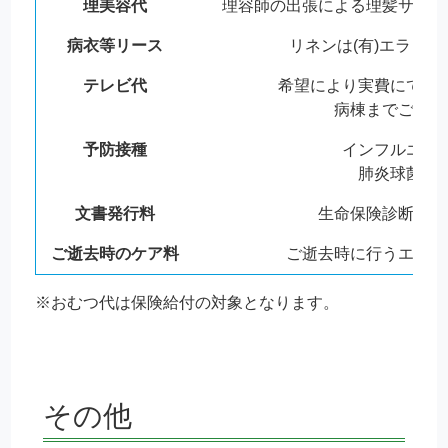
理美容代
理容師の出張による理髪サービ
病衣等リース
リネンは(有)エラン
テレビ代
希望により実費にてご
病棟までご相談
予防接種
インフルエン
肺炎球菌ワ
文書発行料
生命保険診断書、
ご逝去時のケア料
ご逝去時に行うエンゼ
※おむつ代は保険給付の対象となります。
その他