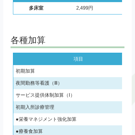
多床室
2,499円
2,
各種加算
項目
初期加算
夜間勤務等看護（Ⅲ）
サービス提供体制加算（Ⅰ）
初期入所診療管理
●栄養マネジメント強化加算
●療養食加算