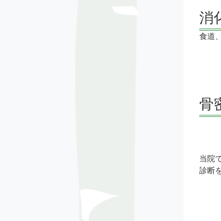
消
食道
骨
当院
診断