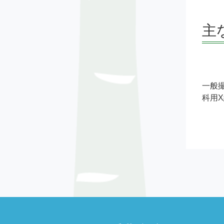
主
一般撮
科用