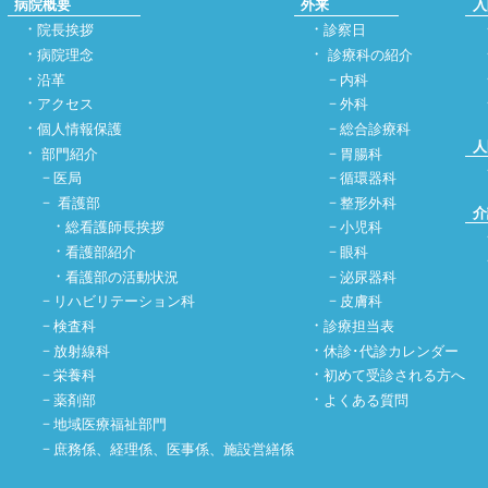
病院概要
外来
入
院長挨拶
診察日
病院理念
診療科の紹介
沿革
内科
アクセス
外科
個人情報保護
総合診療科
人
部門紹介
胃腸科
医局
循環器科
看護部
整形外科
介
総看護師長挨拶
小児科
看護部紹介
眼科
看護部の活動状況
泌尿器科
リハビリテーション科
皮膚科
検査科
診療担当表
放射線科
休診･代診カレンダー
栄養科
初めて受診される方へ
薬剤部
よくある質問
地域医療福祉部門
庶務係、経理係、医事係、施設営繕係