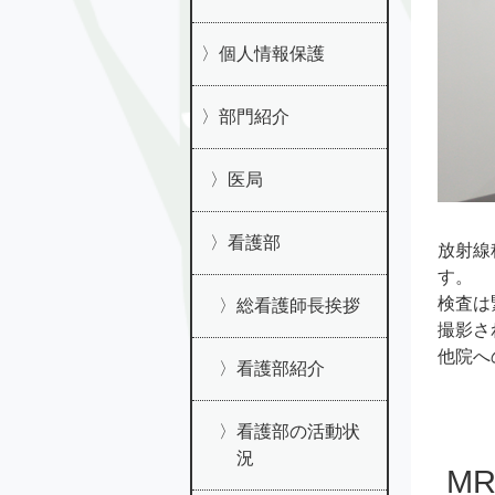
個人情報保護
部門紹介
医局
看護部
放射線
す。
検査は
総看護師長挨拶
撮影さ
他院へ
看護部紹介
看護部の活動状
況
M