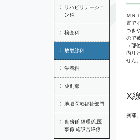
リハビリテーショ
ン科
ＭＲ
置で
つき
検査科
ので
（部
放射線科
内耳
せん
栄養科
薬剤部
X
地域医療福祉部門
胸部
庶務係,経理係,医
事係,施設営繕係