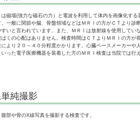
Ｉは磁場(強力な磁石の力）と電波を利用して体内を画像化する
す。一般に関節や脳、骨盤領域などはＭＲＩの方がＣＴより診
やすいと言われています。また、ＭＲＩは放射線を使用してい
被ばくの心配はありません。検査時間はＣＴよりＭＲＩの方が
位により２０～４０分程度かかります。心臓ペースメーカーや
といった電子医療機器を装着した方のＭＲＩ検査は当院では行
。
線単純撮影
、腹部や骨のX線写真を撮影する検査です。