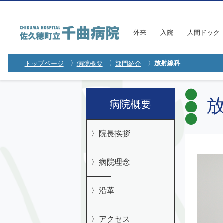
外来
入院
人間ドック
放射線科
トップページ
病院概要
部門紹介
放
病院概要
院長挨拶
病院理念
沿革
アクセス