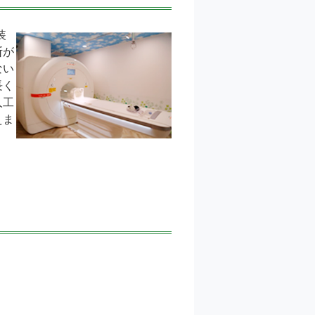
装
断が
ない
長く
人工
えま