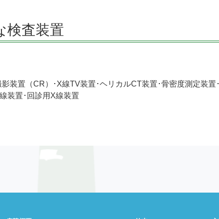
な検査装置
影装置（CR）･X線TV装置･ヘリカルCT装置･骨密度測定装置
X線装置･回診用X線装置