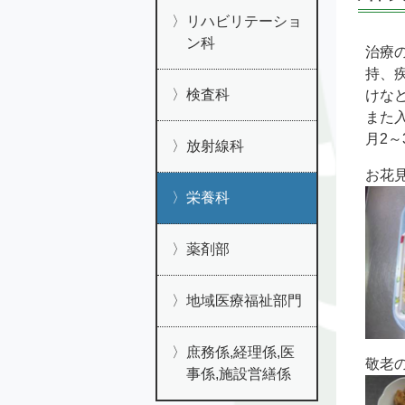
リハビリテーショ
ン科
治療
持、
検査科
けな
また
月2
放射線科
お花
栄養科
薬剤部
地域医療福祉部門
庶務係,経理係,医
敬老
事係,施設営繕係