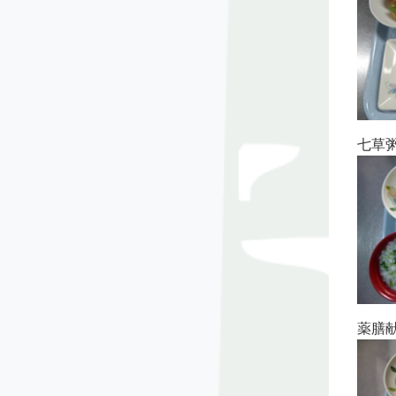
七草
薬膳