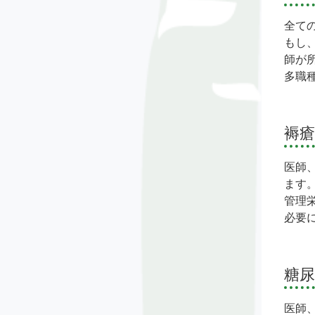
全て
もし
師が
多職
褥瘡
医師
ます
管理
必要
糖
医師