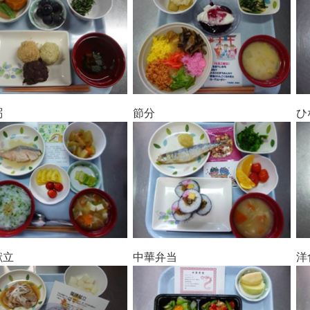
粥
節分
ひ
献立
中華弁当
洋