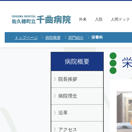
外来
入院
人間ドック
栄養科
トップページ
病院概要
部門紹介
栄
病院概要
院長挨拶
病院理念
沿革
アクセス