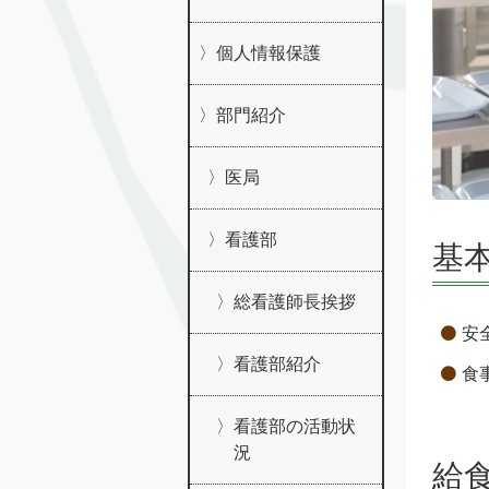
個人情報保護
部門紹介
医局
看護部
基
総看護師長挨拶
安
看護部紹介
食
看護部の活動状
況
給