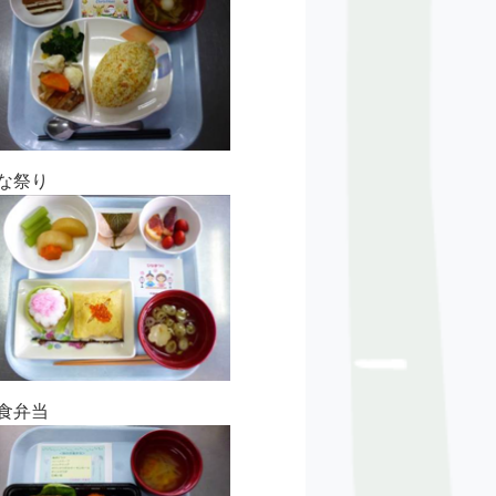
な祭り
食弁当