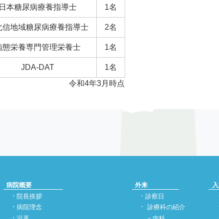
日本糖尿病療養指導士
1名
北信地域糖尿病療養指導士
2名
病態栄養専門管理栄養士
1名
JDA-DAT
1名
令和4年3月時点
病院概要
外来
入
院長挨拶
診察日
病院理念
診療科の紹介
沿革
内科