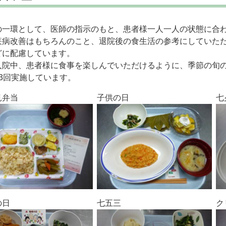
の一環として、医師の指示のもと、患者様一人一人の状態に合
疾病改善はもちろんのこと、退院後の食生活の参考にしていた
どに配慮しています。
入院中、患者様に食事を楽しんでいただけるように、季節の旬
～3回実施しています。
見弁当
子供の日
七
の日
七五三
ク