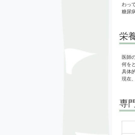
わっ
糖尿
栄
医師
何を
具体
現在
専