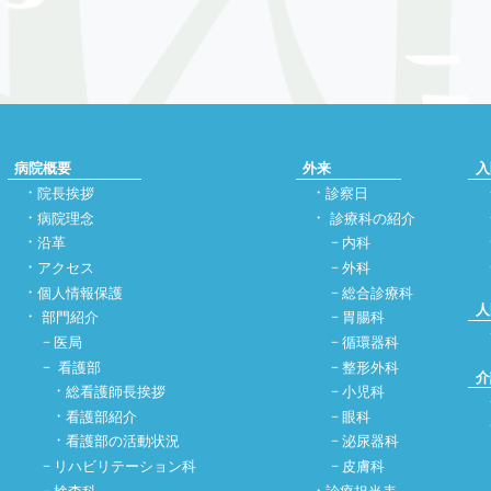
病院概要
外来
入
院長挨拶
診察日
病院理念
診療科の紹介
沿革
内科
アクセス
外科
個人情報保護
総合診療科
人
部門紹介
胃腸科
医局
循環器科
看護部
整形外科
介
総看護師長挨拶
小児科
看護部紹介
眼科
看護部の活動状況
泌尿器科
リハビリテーション科
皮膚科
検査科
診療担当表