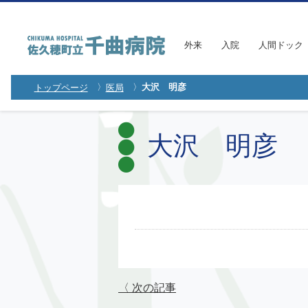
外来
入院
人間ドック
大沢 明彦
トップページ
医局
大沢 明彦
〈 次の記事