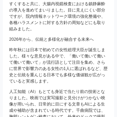
すくすると共に、大腸内視鏡検査における鎮静麻酔
の導入を進めてまいりました。目に見えにくい部分
ですが、院内情報ネットワーク環境の強化整備や、
各種ハラスメントに対する方針の周知などにも取り
組みました。
2026年から、伝統と多様化が融合する未来へ
昨年秋には日本で初めての女性総理大臣が誕生しま
した。様々な意見がある中で、「働いて働いて働い
て働いて働いて」が流行語として注目を集め、さら
に世界で影響力のある女性の1人に選ばれるなど、歴
史と伝統を重んじる日本でも多様な価値観が広がっ
ていると実感します。
人工知能（AI）もとても身近で当たり前の技術とな
りました。映画では実写撮影と見分けがつかない映
像が用いられ、日常的に目にする文章もAIによる生
成や補助が含まれている時代です。千曲病院では、
胸部レントゲン検査において、外来やドックで撮影