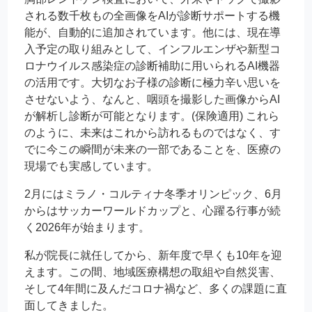
される数千枚もの全画像をAIが診断サポートする機
能が、自動的に追加されています。他には、現在導
入予定の取り組みとして、インフルエンザや新型コ
ロナウイルス感染症の診断補助に用いられるAI機器
の活用です。大切なお子様の診断に極力辛い思いを
させないよう、なんと、咽頭を撮影した画像からAI
が解析し診断が可能となります。(保険適用) これら
のように、未来はこれから訪れるものではなく、す
でに今この瞬間が未来の一部であることを、医療の
現場でも実感しています。
2月にはミラノ・コルティナ冬季オリンピック、6月
からはサッカーワールドカップと、心躍る行事が続
く2026年が始まります。
私が院長に就任してから、新年度で早くも10年を迎
えます。この間、地域医療構想の取組や自然災害、
そして4年間に及んだコロナ禍など、多くの課題に直
面してきました。