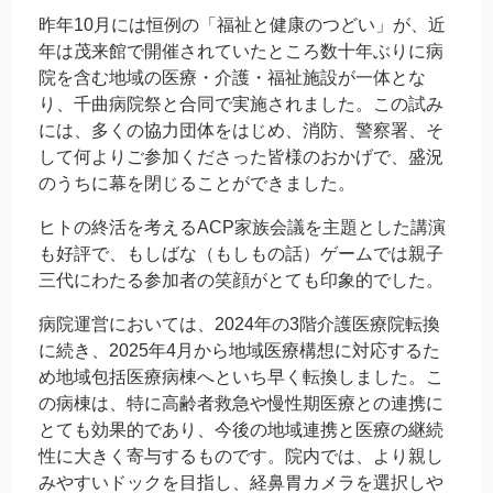
昨年10月には恒例の「福祉と健康のつどい」が、近
年は茂来館で開催されていたところ数十年ぶりに病
院を含む地域の医療・介護・福祉施設が一体とな
り、千曲病院祭と合同で実施されました。この試み
には、多くの協力団体をはじめ、消防、警察署、そ
して何よりご参加くださった皆様のおかげで、盛況
のうちに幕を閉じることができました。
ヒトの終活を考えるACP家族会議を主題とした講演
も好評で、もしばな（もしもの話）ゲームでは親子
三代にわたる参加者の笑顔がとても印象的でした。
病院運営においては、2024年の3階介護医療院転換
に続き、2025年4月から地域医療構想に対応するた
め地域包括医療病棟へといち早く転換しました。こ
の病棟は、特に高齢者救急や慢性期医療との連携に
とても効果的であり、今後の地域連携と医療の継続
性に大きく寄与するものです。院内では、より親し
みやすいドックを目指し、経鼻胃カメラを選択しや