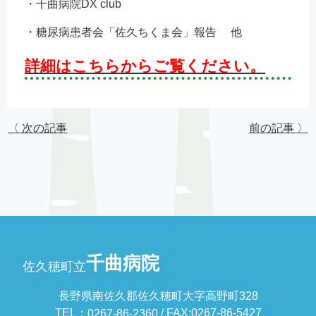
・千曲病院DX club
・糖尿病患者会「佐久ちくま会」報告 他
詳細はこちらからご覧ください。
〈 次の記事
前の記事 〉
千曲病院
佐久穂町立
長野県南佐久郡佐久穂町大字高野町328
TEL：
/ FAX:0267-86-5427
0267-86-2360