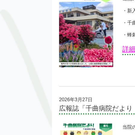
・新
・千
・蜂
詳
2026年3月27日
広報誌「千曲病院だより
当院