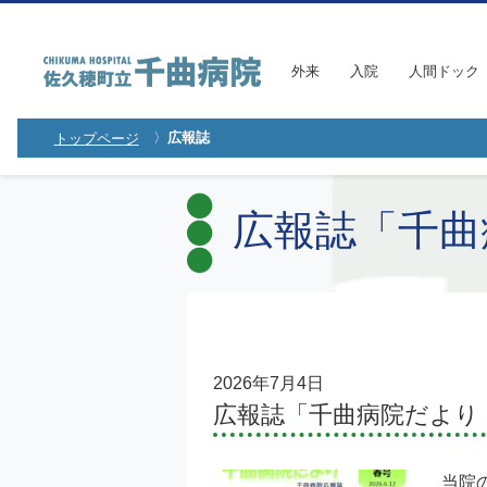
外来
入院
人間ドック
広報誌
トップページ
広報誌「千曲
2026年7月4日
広報誌「千曲病院だより
当院