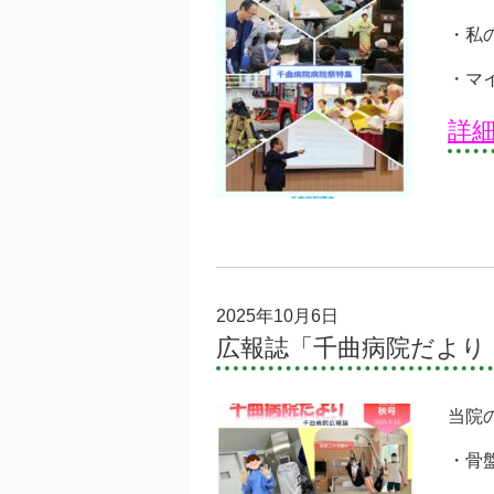
・私
・マ
詳
2025年10月6日
広報誌「千曲病院だより
当院
・骨