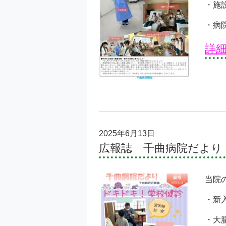
・施
・病
詳
2025年6月13日
広報誌「千曲病院だより
当院
・新
・大