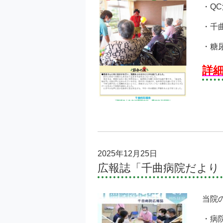
・Q
・千曲
・糖
詳
2025年12月25日
広報誌「千曲病院だより
当院
・病